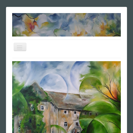
Navigation
an/aus
Home
Vita
Poesie
Ausstellungen
Vierseitenbilder
Galerie
Anfrage
Impressum