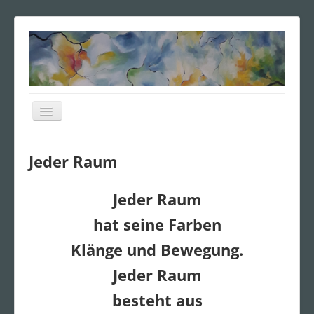
Navigation
an/aus
Home
Jeder Raum
Vita
Poesie
Jeder Raum
Ausstellungen
hat seine Farben
Vierseitenbilder
Klänge und Bewegung.
Galerie
Jeder Raum
Anfrage
besteht aus
Impressum