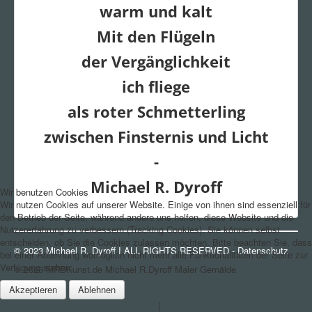
warm und kalt
Mit den Flügeln
der Vergänglichkeit
ich fliege
als roter Schmetterling
zwischen Finsternis und Licht
-
Michael R. Dyroff
Wir benutzen Cookies
Wir nutzen Cookies auf unserer Website. Einige von ihnen sind essenziell für
den Betrieb der Seite, während andere uns helfen, diese Website und die
Nutzererfahrung zu verbessern (Tracking Cookies). Sie können selbst
entscheiden, ob Sie die Cookies zulassen möchten. Bitte beachten Sie, dass
© 2023 Michael R. Dyroff I ALL RIGHTS RESERVED -
Datenschutz
bei einer Ablehnung womöglich nicht mehr alle Funktionalitäten der Seite zur
Verfügung stehen.
© 2026 MRDKunst.de Michael R.Dyroff Maler Gemälde
Nach oben
Akzeptieren
Ablehnen
Datenschutz
|
Impressum