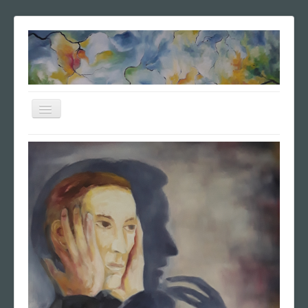
Navigation
an/aus
Home
Vita
Poesie
Ausstellungen
Vierseitenbilder
Galerie
Anfrage
Impressum