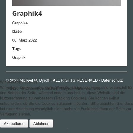
Graphik4
Graphik4
Date
06. März 2022
Tags
Graphik
© 2023 Michael R. Dyroff I ALL RIGHTS RESERVED -
Datenschutz
Wir benutzen Cookies
Wir nutzen Cookies auf unserer Website. Einige von ihnen sind essenziell für
© 2026 MRDKunst.de Michael R.Dyroff Maler Gemälde
Nach oben
den Betrieb der Seite, während andere uns helfen, diese Website und die
Nutzererfahrung zu verbessern (Tracking Cookies). Sie können selbst
entscheiden, ob Sie die Cookies zulassen möchten. Bitte beachten Sie, dass
bei einer Ablehnung womöglich nicht mehr alle Funktionalitäten der Seite zur
Verfügung stehen.
Akzeptieren
Ablehnen
Datenschutz
|
Impressum