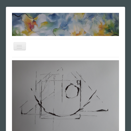
Navigation
an/aus
Home
Vita
Poesie
Ausstellungen
Vierseitenbilder
Galerie
Anfrage
Impressum