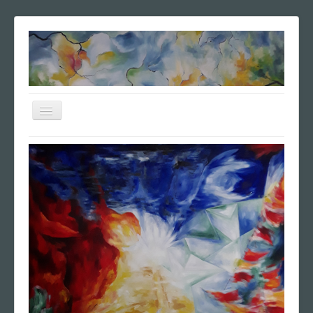
Navigation
an/aus
Home
Vita
Poesie
Ausstellungen
Vierseitenbilder
Galerie
Anfrage
Impressum